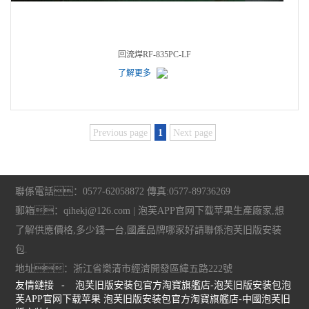
回流焊RF-835PC-LF
了解更多
Previous page
1
Next page
聯係電話：0577-62058872 傳真:0577-89736269
郵箱：qihekj@126.com | 泡芙APP官网下载苹果生產廠家,想
了解供應價格,多少錢一台,國產品牌哪家好請聯係泡芙旧版安装
包.
地址：浙江省樂清市經濟開發區緯五路222號
友情鏈接
-
泡芙旧版安装包官方淘寶旗艦店-泡芙旧版安装包泡
芙APP官网下载苹果
泡芙旧版安装包官方淘寶旗艦店-中國泡芙旧